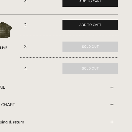
4
ADD TO CART
2
ADD TO CART
3
SOLD OUT
LIVE
4
SOLD OUT
AIL
E CHART
ping & return