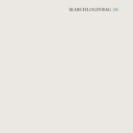
検索を開く
アカウントページに
カートを開く
SEARCH
LOGIN
BAG
(
0
)