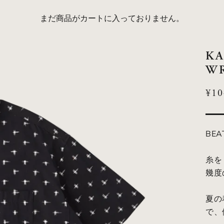
まだ商品がカートに入っておりません。
KA
WR
SA
¥10
BEA
糸を
幾度
夏の
で、