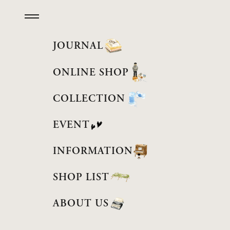
コンテンツへスキップ
メニューを開く
JOURNAL
ONLINE SHOP
MEN
COLLECTION
WOMEN
EVENT
ACCESSORY
INFORMATION
JEWELRY
SHOP LIST
BAG
ABOUT US
OTHERS