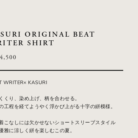
SURI ORIGINAL BEAT
ITER SHIRT
LE PRICE
4,500
T WRITER× KASURI
くくり、染め上げ、柄を合わせる。
の工程を経てようやく浮かび上がる十字の絣模様。
着こなしには欠かせないショートスリーブスタイル
優雅に涼しく絣を楽しむこの夏。