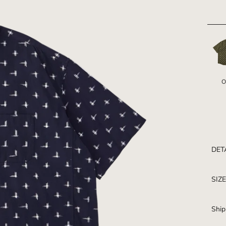
O
DET
SIZ
Ship