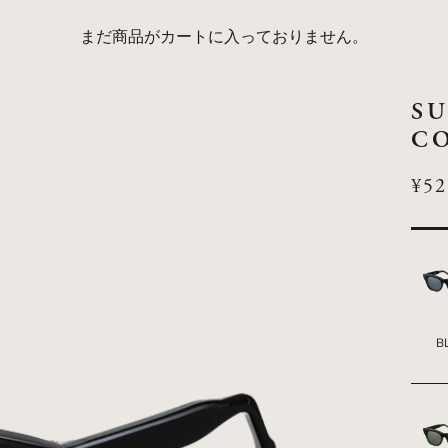
まだ商品がカートに入っておりません。
SU
C
SA
¥52
B