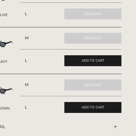
L
SOLD OUT
LIVE
M
SOLD OUT
L
ADD TO CART
NAVY
M
SOLD OUT
L
ADD TO CART
ROWN
AIL