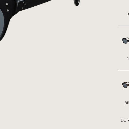
O
B
DET