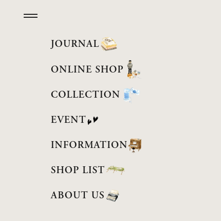
コンテンツへスキップ
メニューを開く
JOURNAL
ONLINE SHOP
MEN
COLLECTION
WOMEN
EVENT
ACCESSORY
INFORMATION
JEWELRY
SHOP LIST
BAG
ABOUT US
OTHERS