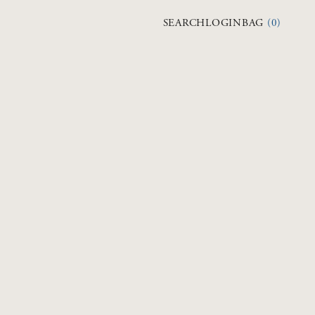
検索を開く
アカウントページに
カートを開く
SEARCH
LOGIN
BAG
(
0
)